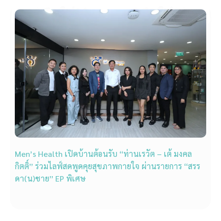
Men’s Health เปิดบ้านต้อนรับ “ท่านเรวัต – เต้ มงคล
กิตติ์” ร่วมไลฟ์สดพูดคุยสุขภาพกายใจ ผ่านรายการ “สรร
ดา(น)ชาย” EP พิเศษ