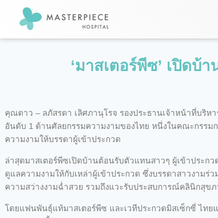
‘มาสเตอร์พีซ’ เปิด
คุณดาว – ลภัสรดา เลิศภานุโรจ รองประธานเจ้าหน้าที่บริ
อันดับ 1 ด้านศัลยกรรมความงามของไทย หนึ่งในคณะกรรมการ
ความงามให้บรรดาผู้เข้าประกวด
ล่าสุดมาสเตอร์พีซเปิดบ้านต้อนรับตัวแทนสาวๆ ผู้เข้าประกวด
ดูแลความงามให้กับเหล่าผู้เข้าประกวด ซึ่งบรรดาสาวงามร่ว
ความสว่างงามฉ่ำสวย รวมถึงแวะรับประสบการณ์คลินิกสุขภา
โดยแฟนพันธ์ุแท้มาสเตอร์พีซ และเวทีประกวดมิสเซ็กซี่ ไท