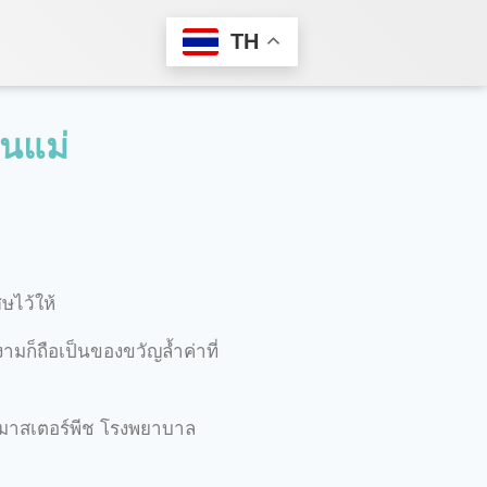
TH
ันแม่
ศษไว้ให้
ก็ถือเป็นของขวัญล้ำค่าที่
ลมาสเตอร์พีช โรงพยาบาล