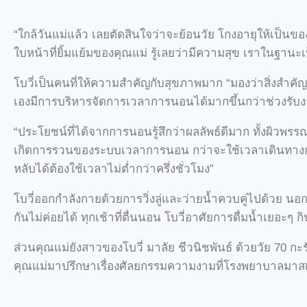
“ใกล้วันแม่แล้ว เลยตัดสินใจว่าจะย้อนวัย โกงอายุให้เป็นข
ใบหน้าที่ยิ้มแย้มของคุณแม่ รู้เลยว่ามีความสุข เราในฐาน
โบวี่เป็นคนที่ให้ความสำคัญกับสุขภาพมาก “มองว่าสิ่งสำคัญ
เองมีการบริหารจัดการเวลาการนอนได้มากขึ้นกว่าช่วงรั
“ประโยชน์ที่ได้จากการนอนรู้สึกว่าผลลัพธ์ดีมาก ทั้งผิวพรร
เกิดการรวนของระบบเวลาการนอน กว่าจะใช้เวลาเดินทางกล
หลับได้ต้องใช้เวลาไม่ต่ำกว่าครึ่งชั่วโมง”
โบวี่ออกกำลังกายด้วยการวิ่งลู่และว่ายน้ำควบคู่ไปด้วย นอกจ
กันไม่ค่อยได้ ทุกเช้าที่ตื่นนอน โบวี่อาศัยการดื่มน้ำเยอะๆ
ส่วนคุณแม่ยังสาวของโบวี่ มาลัย ชีวนิชพันธ์ ด้วยวัย 70 กะ
คุณแม่มาปรึกษาเรื่องศัลยกรรมความงามที่โรงพยาบาลมาสเต