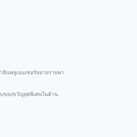
่าอินฟลูเอนเซอร์หลายรายพา
จมอบของขวัญสุดพิเศษในด้าน