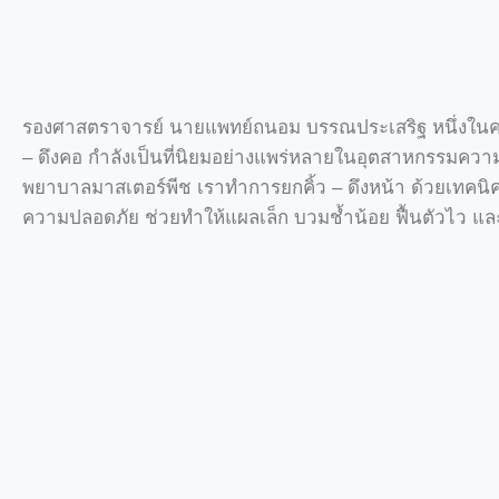
รองศาสตราจารย์ นายแพทย์ถนอม บรรณประเสริฐ หนึ่งในคณะ
– ดึงคอ กำลังเป็นที่นิยมอย่างแพร่หลายในอุตสาหกรรมความ
พยาบาลมาสเตอร์พีช เราทำการยกคิ้ว – ดึงหน้า ด้วยเทคน
ความปลอดภัย ช่วยทำให้แผลเล็ก บวมช้ำน้อย ฟื้นตัวไว แ