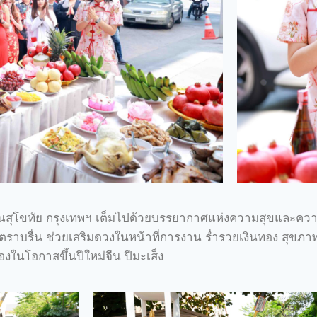
นสุโขทัย กรุงเทพฯ เต็มไปด้วยบรรยากาศแห่งความสุขและความ
ิตราบรื่น ช่วยเสริมดวงในหน้าที่การงาน ร่ำรวยเงินทอง สุขภา
องในโอกาสขึ้นปีใหม่จีน ปีมะเส็ง