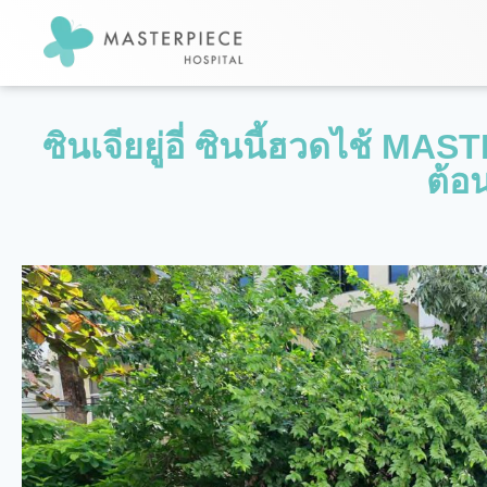
ซินเจียยู่อี่ ซินนี้ฮวดไช้ M
ต้อน