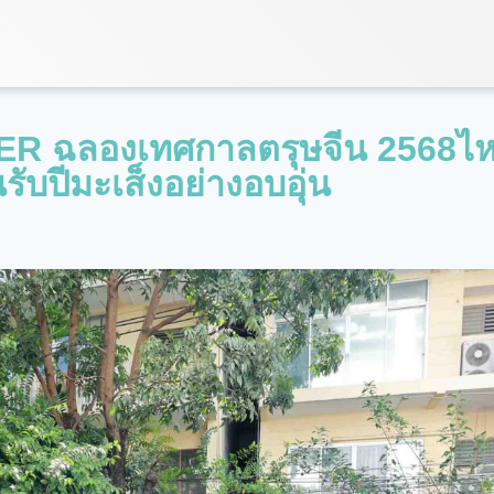
ASTER ฉลองเทศกาลตรุษจีน 2568ไห
รับปีมะเส็งอย่างอบอุ่น