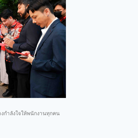
้างกำลังใจให้พนักงานทุกคน