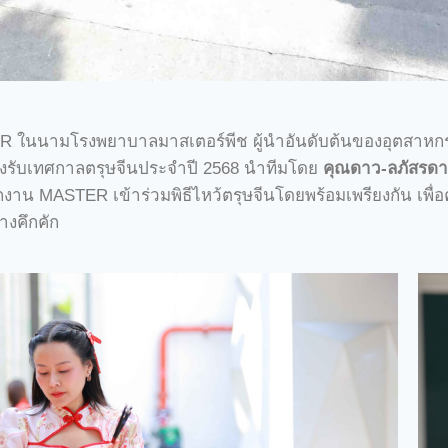
STER ในนามโรงพยาบาลมาสเตอร์พีช ผู้นำอันดับต้นของอุตส
ฮงรับเทศกาลตรุษจีนประจำปี 2568 นำทีมโดย
คุณดาว-ลภัสรดา
น MASTER เข้าร่วมพิธีไหว้ตรุษจีนโดยพร้อมเพรียงกัน เพื่
างคึกคัก