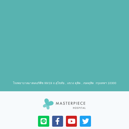
โรงพยาบาลมาสเตอร์พีซ 99/19 ถ.สุโขทัย , แขวง ดุสิต , เขตดุสิต กรุงเทพฯ 10300