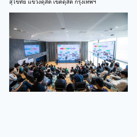
สุโขทัย แขวงดุสิต เขตดุสิต กรุงเทพฯ