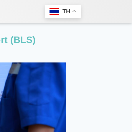
TH
rt (BLS)