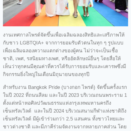
งานเทศกาลไพรด์จัดขึ้นเพื่อเฉลิมฉลองสิทธิและเสรีภาพให้
กับชาว LGBTQIA+ จากการยอมรับตัวตนในทุก ๆ รูปแบบ
เพื่อเฉลิมฉลองความแตกต่างของผู้คน ไม่ว่าจะเป็นเชื้อ
ชาติ, เพศ, รสนิยมทางเพศ, หรืออัตลักษณ์อื่นๆ โดยสื่อให้
เห็นว่าทุกคนมีคุณค่าที่ควรได้รับการยอมรับและเคารพซึ่งมี
กิจกรรมยิ่งใหญ่ในเดือนมิถุนายนของทุกปี
สำหรับงาน Bangkok Pride (บางกอก ไพรด์) จัดขึ้นครั้งแรก
ในปี 2022 ที่ถนนสีลม และในปี 2023 บริเวณถนนพระราม 1
ตั้งแต่หน้าหอศิลปวัฒนธรรมแห่งกรุงเทพมหานครถึง
เซ็นทรัลเวิลด์ และในปี 2024 บริเวณสนามกีฬาแห่งชาติถึง
เซ็นทรัลเวิลด์ มีผู้เข้าร่วมกว่า 2.5 แสนคน ทั้งชาวไทยและ
ชาวต่างชาติ และมีภาคีร่วมจัดงานจากหลายภาคส่วน โดย