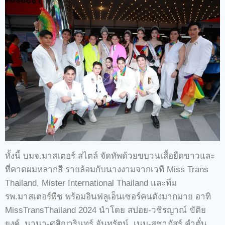
ทั้งนี้ บมจ.มาสเตอร์ สไตล์ จัดทัพด้วยขบวนเสื้อยืดขาวและ
ที่คาดผมหลากสี รายล้อมกับนางงามจากเวที Miss Trans
Thailand, Mister International Thailand และทีม
รพ.มาสเตอร์พีช พร้อมอินฟลูเอ็นเซอร์คนดังมากมาย อาทิ
MissTransThailand 2024 นำโดย สปอย-วชิรญาณ์ ขัติย
ยงค์, นานา-ศศิญารินทร์ จันทรัตน์, เนม-สุชาภัสร์ คำตั๋น,