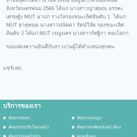
ท้ายที่สุดก็ได้สาวงามตัวแทน มิสยูนิเวิร์สไทยแลนด์
จังหวัดนครพนม 2566 ได้แก่ นางสาวญาศุมณ อรรคะ
เศรษฐัง MUT นาแก รางวัลรองชนะเลิศอันดับ 1 ได้แก่
MUT ธาตุพนม นางสาวปนัดดา รัตน์วิลัย รองชนะเลิศ
อันดับ 2 ได้แก่ MUT เรณูนคร นางสาวรัตฐิกา ทองโสภา
ขอแสดงความยินดีกับสาวงามผู้ได้ตำแหน่งทุกคน
แชร์เลย:
บริการของเรา
ศัลยกรรมตา
ศัลยกรรมจมูก
ศัลยกรรมปรับโครงหน้า
ศัลยกรรมตัดหนังหน้าท้อง
ศัลยกรรมดูดไขมัน
ดูแลเส้นผม