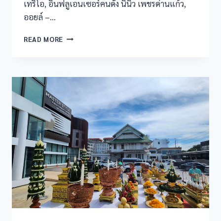
เทริโอ, อินฟลูเอนเซอร์คนดัง นินิว เพชรด่านแก้ว,
ออยล์ –…
READ MORE