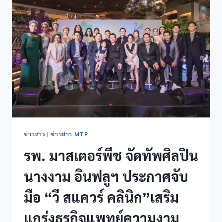
ข่าวสาร
|
ข่าวสาร MTP
รพ. มาสเตอร์พีช จัดทัพศิลปิน
นางงาม อินฟลูฯ ประกาศจับ
มือ “วี สแควร์ คลินิก”เสริม
แกร่งธุรกิจแพทย์ความงาม