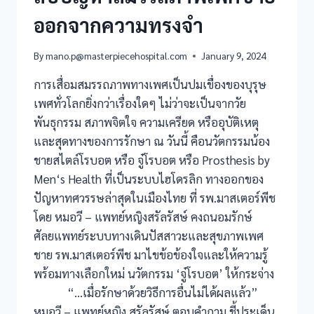
ออกจากความทรงจำ
By
mano.p@masterpiecehospital.com
January 9, 2024
การเสื่อมสมรรถภาพทางเพศเป็นปมเขื่องของบุรุษ
เพศทั่วโลกยิ่งกว่าเรื่องใดๆ ไม่ว่าจะเป็นจากวัย
พันธุกรรม สภาพจิตใจ ความเครียด หรืออุบัติเหตุ
และสุดทางของการรักษา ณ วันนี้ คือนวัตกรรมน้อง
ชายสไตล์โรบอต หรือ จู๋โรบอต หรือ Prosthesis by
Men‘s Health ที่เป็นระบบไฮโดรลิก ทางออกของ
ปัญหาทศวรรษล่าสุดในเมืองไทย ที่ รพ.มาสเตอร์พีช
โดย หมอวี – แพทย์หญิงสรัลรัสษ์ คงถนอมรักษ์
ศัลยแพทย์ระบบทางเดินปัสสาวะและสุขภาพเพศ
ชาย รพ.มาสเตอร์พีช มาไขข้อข้องใจและให้ความรู้
พร้อมทางเลือกใหม่ นวัตกรรม ‘จู๋โรบอต’ ให้กระจ่าง
“…เมื่อรักษาด้วยวิธีการอื่นไม่ได้ผลแล้ว”
หมอวี – แพทย์หญิง สรัลรัสษ์ ตอบคำถาม ชี้ประเด็น