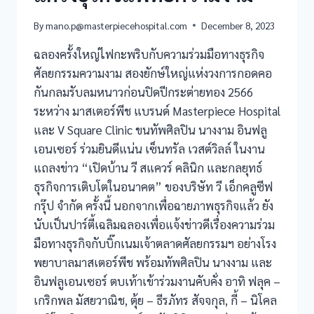
By
mano.p@masterpiecehospital.com
December 8, 2023
ฉลองครั้งใหญ่ไฟกะพริบกับความร่วมมือทางธุรกิจ
ศัลยกรรมความงาม สองยักษ์ใหญ่แห่งวงการกอดคอ
กันกลมรับลมหนาวก่อนปิดปีกระต่ายทอง 2566
ระหว่าง มาสเตอร์พีช แบรนด์ Masterpiece Hospital
และ V Square Clinic ขนทัพศิลปิน นางงาม อินฟลู
เอนเซอร์ ร่วมยินดีแน่น เซ็นทรัล เวสต์วิลล์ ในงาน
แถลงข่าว “เปิดบ้าน วี สแควร์ คลินิก และกลยุทธ์
ธุรกิจการเติบโตในอนาคต” ของบริษัท วี เอ็กคลูซีฟ
กรุ๊ป จำกัด ครั้งนี้ นอกจากเพื่อฉายภาพธุรกิจแล้ว ยัง
นับเป็นปาร์ตี้เฉลิมฉลองเพื่อแจ้งข่าวดีเรื่องความร่วม
มือทางธุรกิจกับบิ๊กเนมเจ้าตลาดศัลยกรรมฯ อย่างโรง
พยาบาลมาสเตอร์พีช พร้อมทัพศิลปิน นางงาม และ
อินฟลูเอนเซอร์ ตบเท้าเข้าร่วมงานคับคั่ง อาทิ ฟลุค –
เกริกพล มัสยวาณิช, ตุ้ย – ธีรภัทร สัจจกุล, กี้ – นิโคล